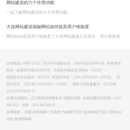
网站建设的六个作用功能
一起了解网站建设的六大作用功能
大连网站建设揭秘网站如何提高用户体验度
网站如何提高用户体验度？大连网站建设公司指出，用户体验度
如何表现，用户在你的网站上找到他们想要的东西，或者学到他
们认为重要的东西，当然他们的回报率也很高，在网站建设中重
视这些，网站质量从哪里来？
信创致远 ©1997-2023 ISO9001国际认证：06909Q12368ROS 软件著作
权证：软著登字第0203110号 大连软件协会会员单位：No.131
高新技术企业编号：200513 经营许可证：辽B1-20130020（IDC证） 经
营许可证：辽B1.B2-20150257（ICP证） 国家工信部备案号：辽ICP备
2023000783号-17
特邀法律顾问：辽宁海星律师事务所 马晓军律师 全国免费咨询热线：400-
818-1122 传真：0411-83726031
友情链接：
百度
旅游攻略
广告制作
无锡展厅设计
多媒体展厅设计
济南seo
优化
青海招标网